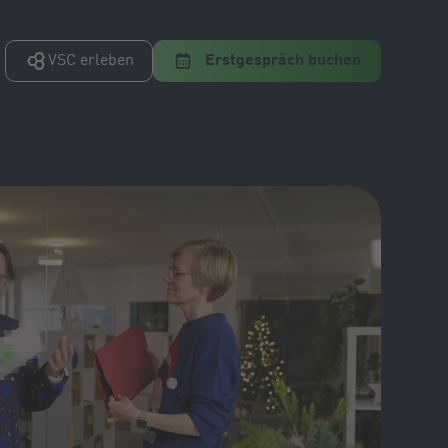
VSC erleben
Erstgespräch buchen