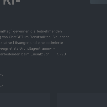
 KI-
salltag“ gewinnen die Teilnehmenden
g von ChatGPT im Berufsalltag. Sie lernen,
, kreative Lösungen und eine optimierte
eeignet als Grundlagentraining im
arbeitenden beim Einsatz von KI (KI-VO