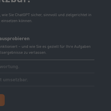
wie Sie ChatGPT sicher, sinnvoll und zielgerichtet in
 einsetzen können.
 ausprobieren
nktioniert – und wie Sie es gezielt für Ihre Aufgaben
allsergebnisse zu verlassen.
twortung.
ChatGPT Zeit zu sparen und bessere Ergebnisse zu
t umsetzbar.
und Datenschutz aus dem Blick zu verlieren.
e aus typischen Arbeitsfeldern wie
unikation und Teamorganisation sowie Ihren
ahren Sie, wie KI im Alltag wirklich unterstützt.