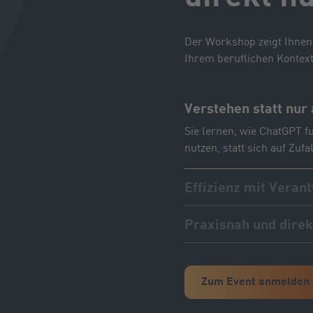
Der Workshop zeigt Ihnen, 
Ihrem beruflichen Kontext
Verstehen statt nur
Sie lernen, wie ChatGPT fu
nutzen, statt sich auf Zuf
Effizienz mit Veran
Sie entdecken Wege, mit 
Praxisnah und direk
erzielen – ohne Qualität 
Anhand konkreter Beispiel
Projektmanagement, Komm
eigenen Fallbeispielen erf
Zum Event anmelden