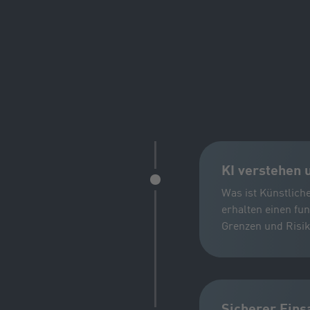
KI verstehen 
Was ist Künstliche
erhalten einen fun
Grenzen und Risik
Sicherer Eins