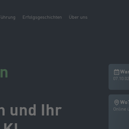
Führung
Erfolgsgeschichten
Über uns
en
Wa
07.10.0
Wo
h und Ihr
Online 