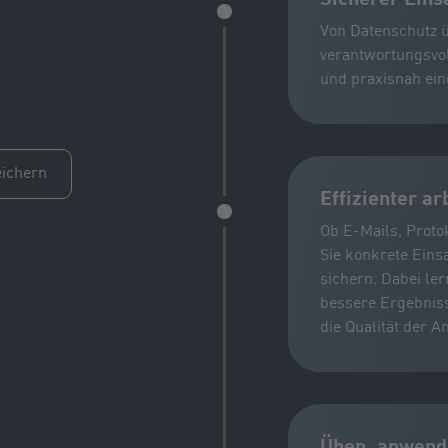
Von Datenschutz ü
verantwortungsvol
und praxisnah ein
eichern
Effizienter ar
Ob E-Mails, Proto
Sie konkrete Einsa
sichern. Dabei ler
bessere Ergebniss
die Qualität der A
Üben, anwend