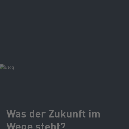
Schon heute lassen sich viele Probleme in
Organisationen nicht allein auf der Sachebene
lösen. Wer eine gute Zusammenarbeit sucht,
muss auch mit Emotionen und auf der
Beziehungsebene arbeiten.
Was der Zukunft im
Wege steht?